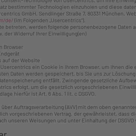
e Consent-Technologie von Usercentrics, um Ihre Einwill
atz bestimmter Technologien einzuholen und diese date
rcentrics GmbH, Sendlinger Straße 7, 80331 München, Web
om/de/
(im Folgenden „Usercentrics“).
e betreten, werden folgende personenbezogene Daten an
w. der Widerruf Ihrer Einwilligung(en)
en Browser
Endgerät
s auf der Website
Usercentrics ein Cookie in Ihrem Browser, um Ihnen die 
sten Daten werden gespeichert, bis Sie uns zur Löschung
 Datenspeicherung entfällt. Zwingende gesetzliche Aufbe
trics erfolgt, um die gesetzlich vorgeschriebenen Einwi
age hierfür ist Art. 6 Abs. 1 lit. c DSGVO.
 über Auftragsverarbeitung (AVV) mit dem oben genannte
lich vorgeschriebenen Vertrag, der gewährleistet, dass 
ch unseren Weisungen und unter Einhaltung der DSGVO v
ar