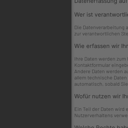
Datenerfassung auf
Wer ist verantwortl
Die Datenverarbeitung 
zur verantwortlichen St
Wie erfassen wir Ih
Ihre Daten werden zum E
Kontaktformular eingeb
Andere Daten werden au
allem technische Daten 
automatisch, sobald Sie
Wofür nutzen wir Ih
Ein Teil der Daten wird
Nutzerverhaltens verw
Welche Rechte habe