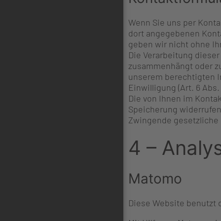
Wenn Sie uns per Konta
dort angegebenen Konta
geben wir nicht ohne Ihr
Die Verarbeitung dieser 
zusammenhängt oder zur 
unserem berechtigten Int
Einwilligung (Art. 6 Abs.
Die von Ihnen im Kontak
Speicherung widerrufen 
Zwingende gesetzliche 
4 – Analy
Matomo
Diese Website benutzt