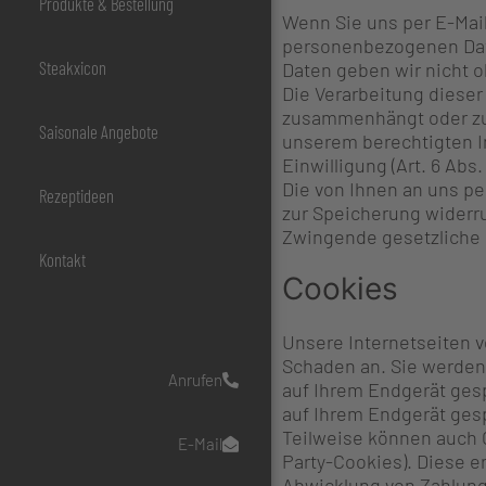
Produkte & Bestellung
Wenn Sie uns per E-Mail
personenbezogenen Date
Steakxicon
Daten geben wir nicht o
Die Verarbeitung dieser 
zusammenhängt oder zur 
Saisonale Angebote
unserem berechtigten Int
Einwilligung (Art. 6 Abs.
Die von Ihnen an uns pe
Rezeptideen
zur Speicherung widerru
Zwingende gesetzliche 
Kontakt
Cookies
Unsere Internetseiten 
Schaden an. Sie werden
Anrufen
auf Ihrem Endgerät ges
auf Ihrem Endgerät gesp
Teilweise können auch 
E-Mail
Party-Cookies). Diese e
Abwicklung von Zahlung