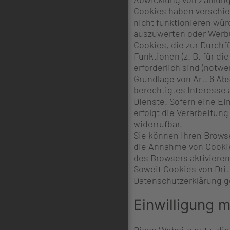
Cookies haben verschie
nicht funktionieren wür
auszuwerten oder Werb
Cookies, die zur Durch
Funktionen (z. B. für d
erforderlich sind (notw
Grundlage von Art. 6 Ab
berechtigtes Interesse 
Dienste. Sofern eine E
erfolgt die Verarbeitung 
widerrufbar.
Sie können Ihren Browse
die Annahme von Cookie
des Browsers aktivieren
Soweit Cookies von Dri
Datenschutzerklärung ge
Einwilligung m