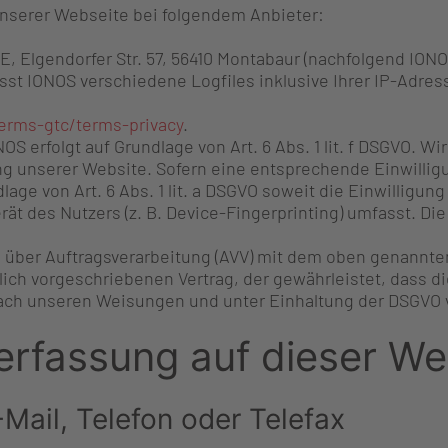
unserer Webseite bei folgendem Anbieter:
SE, Elgendorfer Str. 57, 56410 Montabaur (nachfolgend ION
st IONOS verschiedene Logfiles inklusive Ihrer IP-Adre
erms-gtc/terms-privacy
.
S erfolgt auf Grundlage von Art. 6 Abs. 1 lit. f DSGVO. Wi
ng unserer Website. Sofern eine entsprechende Einwilligu
lage von Art. 6 Abs. 1 lit. a DSGVO soweit die Einwilligu
t des Nutzers (z. B. Device-Fingerprinting) umfasst. Die 
 über Auftragsverarbeitung (AVV) mit dem oben genannte
lich vorgeschriebenen Vertrag, der gewährleistet, dass 
ch unseren Weisungen und unter Einhaltung der DSGVO v
erfassung auf dieser We
Mail, Telefon oder Telefax