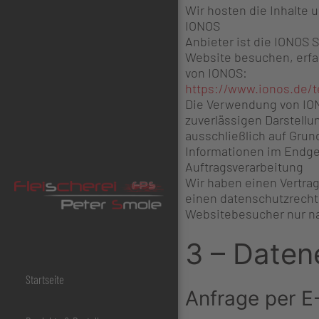
Wir hosten die Inhalte 
IONOS
Anbieter ist die IONOS 
Website besuchen, erfas
von IONOS:
https://www.ionos.de/t
Die Verwendung von IONO
zuverlässigen Darstellu
ausschließlich auf Grund
Informationen im Endgerä
Auftragsverarbeitung
Wir haben einen Vertrag
einen datenschutzrecht
Websitebesucher nur na
3 – Daten
Startseite
Anfrage per E-