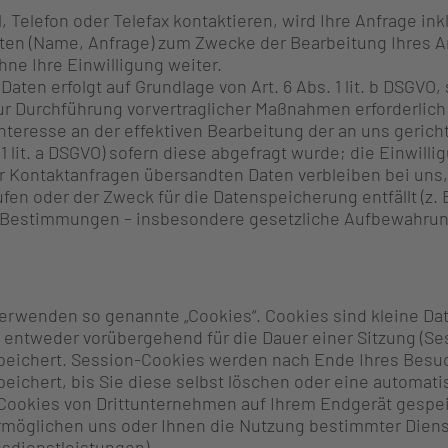
, Telefon oder Telefax kontaktieren, wird Ihre Anfrage in
n (Name, Anfrage) zum Zwecke der Bearbeitung Ihres Anl
hne Ihre Einwilligung weiter.
Daten erfolgt auf Grundlage von Art. 6 Abs. 1 lit. b DSGVO,
Durchführung vorvertraglicher Maßnahmen erforderlich ist
eresse an der effektiven Bearbeitung der an uns gerichtete
 1 lit. a DSGVO) sofern diese abgefragt wurde; die Einwillig
r Kontaktanfragen übersandten Daten verbleiben bei uns, 
fen oder der Zweck für die Datenspeicherung entfällt (z.
Bestimmungen – insbesondere gesetzliche Aufbewahrungs
verwenden so genannte „Cookies“. Cookies sind kleine Da
 entweder vorübergehend für die Dauer einer Sitzung (Se
peichert. Session-Cookies werden nach Ende Ihres Besu
eichert, bis Sie diese selbst löschen oder eine automat
Cookies von Drittunternehmen auf Ihrem Endgerät gespeic
rmöglichen uns oder Ihnen die Nutzung bestimmter Diens
sdienstleistungen).