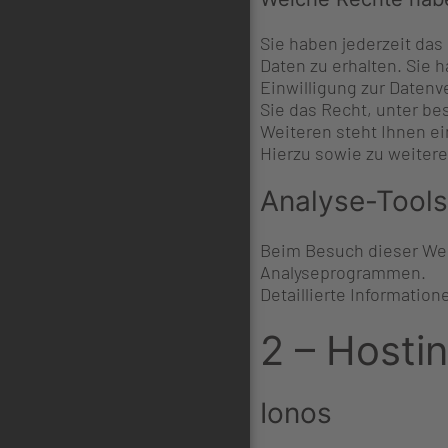
Sie haben jederzeit da
Daten zu erhalten. Sie 
Einwilligung zur Datenv
Sie das Recht, unter b
Weiteren steht Ihnen e
Hierzu sowie zu weiter
Analyse-Tools
Beim Besuch dieser Webs
Analyseprogrammen.
Detaillierte Informatio
2 – Hosti
Ionos