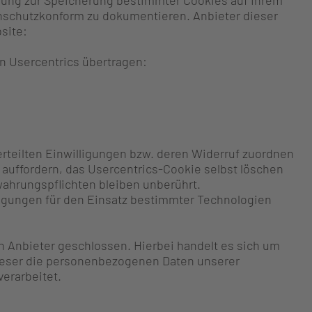
igung zur Speicherung bestimmter Cookies auf Ihrem
nschutzkonform zu dokumentieren. Anbieter dieser
site:
 Usercentrics übertragen:
erteilten Einwilligungen bzw. deren Widerruf zuordnen
 auffordern, das Usercentrics-Cookie selbst löschen
wahrungspflichten bleiben unberührt.
lligungen für den Einsatz bestimmter Technologien
n Anbieter geschlossen. Hierbei handelt es sich um
dieser die personenbezogenen Daten unserer
erarbeitet.