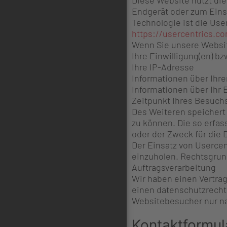
Diese Website nutzt di
Endgerät oder zum Eins
Technologie ist die Use
https://usercentrics.c
Wenn Sie unsere Websit
Ihre Einwilligung(en) bz
Ihre IP-Adresse
Informationen über Ihr
Informationen über Ihr 
Zeitpunkt Ihres Besuch
Des Weiteren speichert 
zu können. Die so erfas
oder der Zweck für die
Der Einsatz von Usercen
einzuholen. Rechtsgrundl
Auftragsverarbeitung
Wir haben einen Vertrag
einen datenschutzrecht
Websitebesucher nur na
Kontaktformul