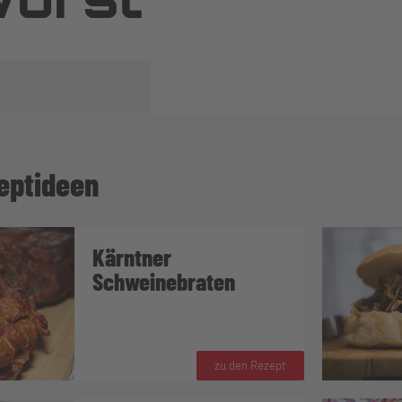
eptideen
Kärntner
Schweinebraten
zu den Rezept