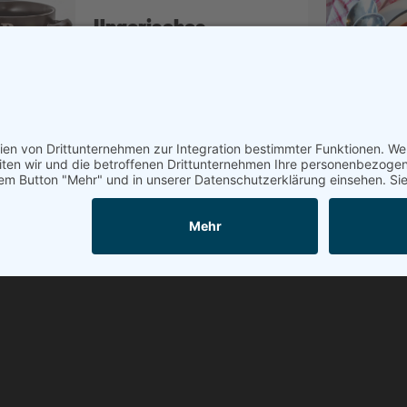
Ungarisches
Paprikagulasch
zu den Rezept
Peter Smole
Fleischerei
St. Stefan 35 - 9623 St. Stefan 
Gail
Telefon: +43 4283 2128