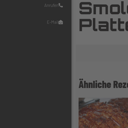
Smol
Anrufen
Platt
E-Mail
Ähnliche Rez