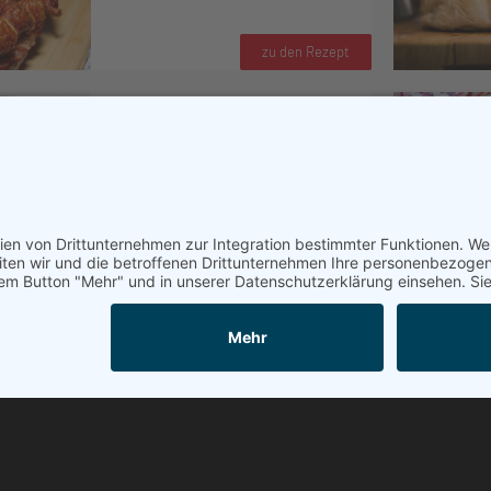
zu den Rezept
Ungarisches
Paprikagulasch
zu den Rezept
Peter Smole
Fleischerei