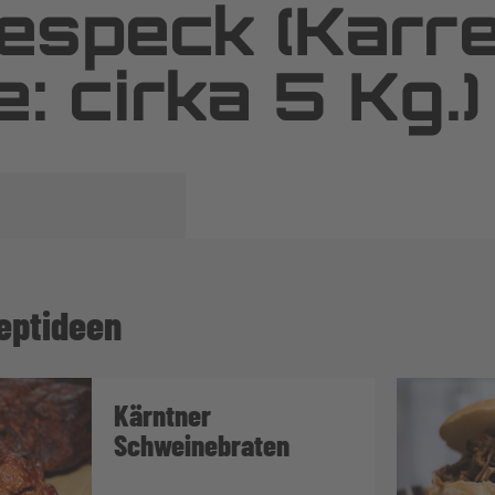
especk (Karr
e: cirka 5 Kg.)
eptideen
Kärntner
Schweinebraten