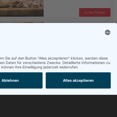
zu den Rezept
Gulaschsuppe
zu den Rezept
Öffnungszeiten
MO
07:30 bis 12:30
14:30 bis 18:00